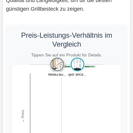
Qualität und Langlebigkeit, um dir die besten
günstigen Grillbesteck zu zeigen.
Preis-Leistungs-Verhältnis im
Vergleich
Tippen Sie auf ein Produkt für Details.
Teuer, schlecht bewertet
Preiswert, schlecht bewertet
Teuer, gut bewertet
Preiswert, gut bewertet
BURNHARD® Grill...
OPa Geschenke,4...
TIVOLI Grillbes...
Weber Grillset/...
QH7 3PCS Edelst...
← Preis