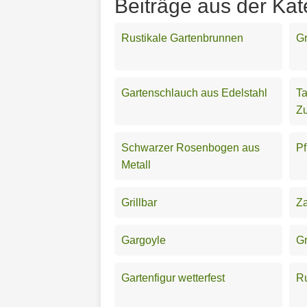
Beiträge aus der Kat
Rustikale Gartenbrunnen
Gr
Gartenschlauch aus Edelstahl
Ta
Z
Schwarzer Rosenbogen aus
Pf
Metall
Grillbar
Za
Gargoyle
Gr
Gartenfigur wetterfest
Ru