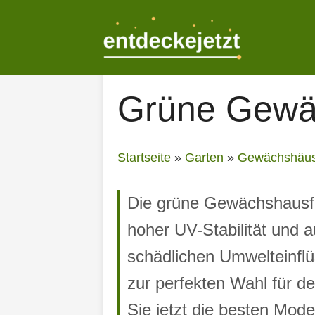
Zum
Inhalt
springen
Grüne Gewä
Startseite
»
Garten
»
Gewächshäus
Die grüne Gewächshausfol
hoher UV-Stabilität und a
schädlichen Umwelteinflü
zur perfekten Wahl für
Sie jetzt die besten Mod