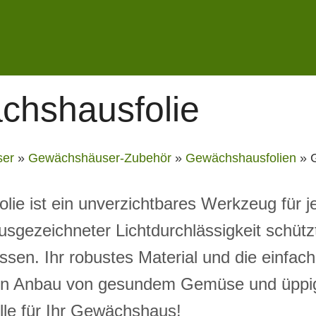
chshausfolie
er
»
Gewächshäuser-Zubehör
»
Gewächshausfolien
»
ie ist ein unverzichtbares Werkzeug für j
usgezeichneter Lichtdurchlässigkeit schütz
ssen. Ihr robustes Material und die einf
 den Anbau von gesundem Gemüse und üpp
elle für Ihr Gewächshaus!