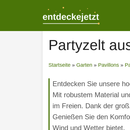
Zum
Inhalt
springen
Partyzelt a
Startseite
»
Garten
»
Pavillons
»
Pa
Entdecken Sie unsere ho
Mit robustem Material und
im Freien. Dank der groß
Genießen Sie den Komfort
Wind und Wetter bietet.