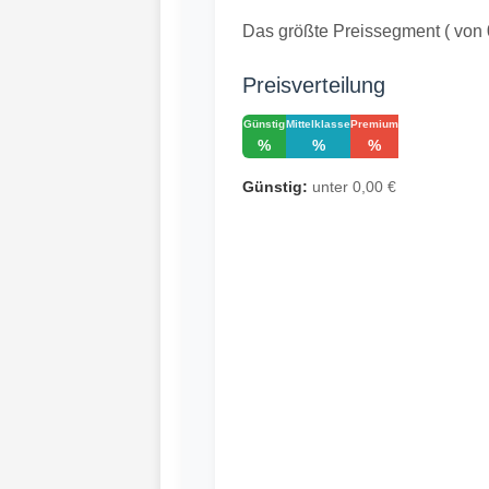
Das größte Preissegment ( von 
Preisverteilung
Günstig
Mittelklasse
Premium
%
%
%
Günstig:
unter 0,00 €