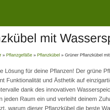
nzkübel mit Wassers
r
»
Pflanzgefäße
»
Pflanzkübel
»
Grüner Pflanzkübel mi
re Lösung für deine Pflanzen! Der grüne P
t Funktionalität und Ästhetik auf einzigar
Intervalle dank des innovativen Wasserspe
 in jeden Raum ein und verleiht deinem Zuh
zt, warum dieser Pflanzkübel die beste Wah