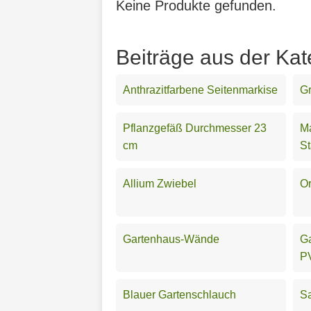
Keine Produkte gefunden.
Beiträge aus der Kat
Anthrazitfarbene Seitenmarkise
G
Pflanzgefäß Durchmesser 23
Ma
cm
S
Allium Zwiebel
O
Gartenhaus-Wände
Ga
P
Blauer Gartenschlauch
S