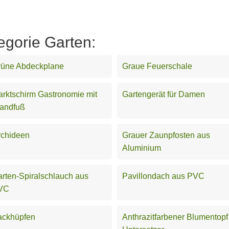
egorie Garten:
rüne Abdeckplane
Graue Feuerschale
rktschirm Gastronomie mit
Gartengerät für Damen
tandfuß
rchideen
Grauer Zaunpfosten aus
Aluminium
rten-Spiralschlauch aus
Pavillondach aus PVC
VC
ackhüpfen
Anthrazitfarbener Blumentopf