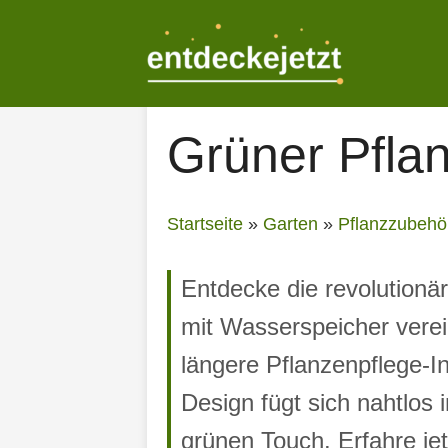
Zum
Inhalt
springen
Grüner Pfla
Startseite
»
Garten
»
Pflanzzubehö
Entdecke die revolutionä
mit Wasserspeicher verein
längere Pflanzenpflege-
Design fügt sich nahtlos
grünen Touch. Erfahre jet