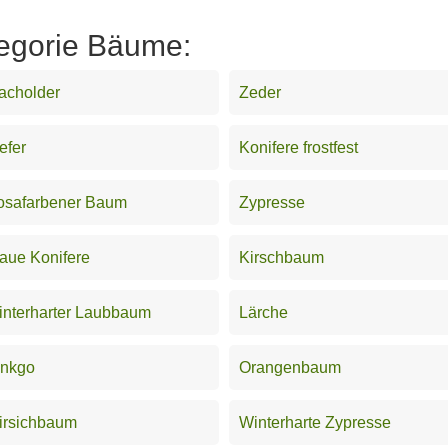
tegorie Bäume:
acholder
Zeder
efer
Konifere frostfest
osafarbener Baum
Zypresse
aue Konifere
Kirschbaum
nterharter Laubbaum
Lärche
inkgo
Orangenbaum
irsichbaum
Winterharte Zypresse