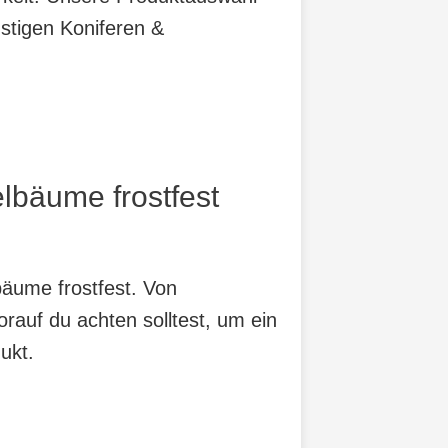
stigen Koniferen &
lbäume frostfest
bäume frostfest. Von
orauf du achten solltest, um ein
ukt.