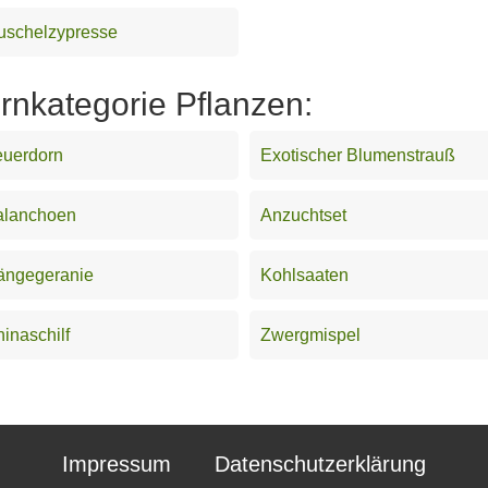
uschelzypresse
ernkategorie Pflanzen:
euerdorn
Exotischer Blumenstrauß
alanchoen
Anzuchtset
ängegeranie
Kohlsaaten
inaschilf
Zwergmispel
Impressum
Datenschutzerklärung