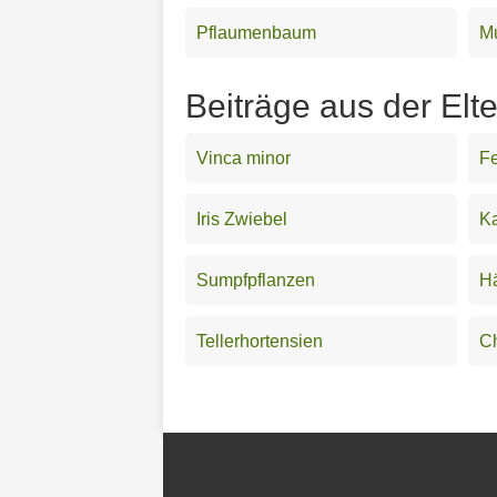
Pflaumenbaum
M
Beiträge aus der Elt
Vinca minor
F
Iris Zwiebel
K
Sumpfpflanzen
H
Tellerhortensien
Ch