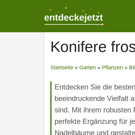
Zum
Inhalt
springen
Konifere fros
Startseite
»
Garten
»
Pflanzen
»
B
Entdecken Sie die besten
beeindruckende Vielfalt 
sind. Mit ihrem robusten
perfekte Ergänzung für je
Nadelbäume und gestalten