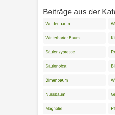
Beiträge aus der Ka
Weidenbaum
W
Winterharter Baum
Ki
Säulenzypresse
R
Säulenobst
Bl
Birnenbaum
Wi
Nussbaum
G
Magnolie
Pf