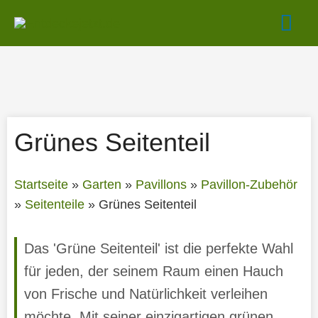
Zum
Hau
Inhalt
springen
Grünes Seitenteil
Startseite
»
Garten
»
Pavillons
»
Pavillon-Zubehör
»
Seitenteile
»
Grünes Seitenteil
Das 'Grüne Seitenteil' ist die perfekte Wahl
für jeden, der seinem Raum einen Hauch
von Frische und Natürlichkeit verleihen
möchte. Mit seiner einzigartigen grünen