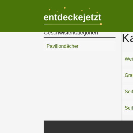
Zum
Inhalt
springen
Geschwisterkategorien
Ka
Pavillondächer
Wei
Gra
Seit
Seit