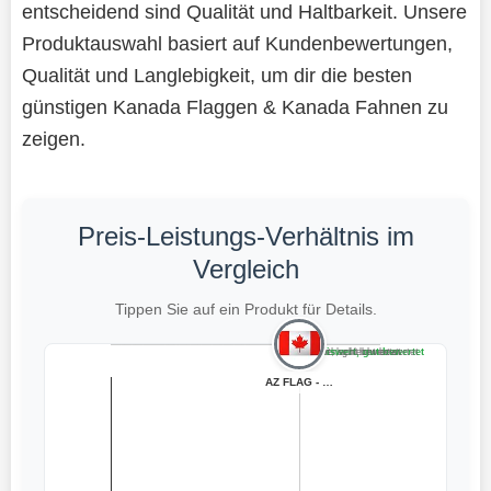
entscheidend sind Qualität und Haltbarkeit. Unsere
Produktauswahl basiert auf Kundenbewertungen,
Qualität und Langlebigkeit, um dir die besten
günstigen Kanada Flaggen & Kanada Fahnen zu
zeigen.
Preis-Leistungs-Verhältnis im
Vergleich
Tippen Sie auf ein Produkt für Details.
Teuer, schlecht bewertet
Preiswert, schlecht bewertet
Teuer, gut bewertet
Preiswert, gut bewertet
AZ FLAG - Flagg...