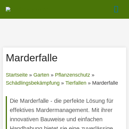
Zum
Hau
Inhalt
springen
Marderfalle
Startseite
»
Garten
»
Pflanzenschutz
»
Schädlingsbekämpfung
»
Tierfallen
»
Marderfalle
Die Marderfalle - die perfekte Lösung für
effektives Mardermanagement. Mit ihrer
innovativen Bauweise und einfachen
Handhabung bietet sie eine zuverlässige