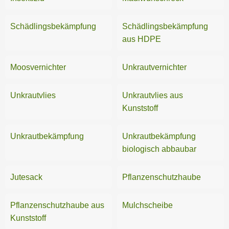
Gewächshäuser
Schädlingsbekämpfung
Schädlingsbekämpfung
Grabschmuck
aus HDPE
Grillen
Moosvernichter
Unkrautvernichter
Pavillons
Unkrautvlies
Unkrautvlies aus
Pflanzen
Kunststoff
Pflanzzubehör
Unkrautbekämpfung
Unkrautbekämpfung
biologisch abbaubar
Schneeräumung
Schwimmbecken
Jutesack
Pflanzenschutzhaube
Sichtschutz
Pflanzenschutzhaube aus
Mulchscheibe
Kunststoff
Sonnenschutz