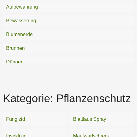
Aufbewahrung
Bewässerung
Blumenerde
Brunnen
Dünger
Gartendeko
Gartengeräte
Kategorie:
Pflanzenschutz
Gartenhäuser
Gartenspielzeug
Fungizid
Blattlaus Spray
Gartenzäune
Insektizid
Maulwurfschreck