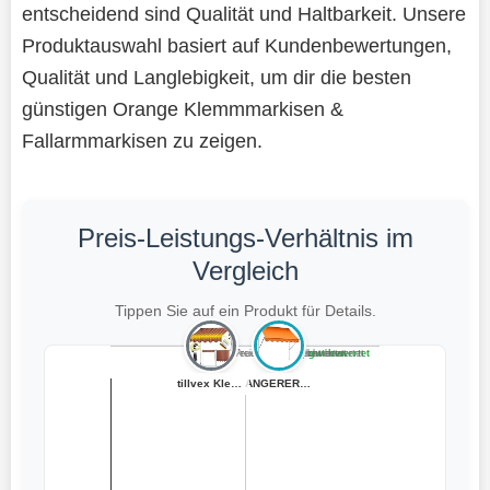
entscheidend sind Qualität und Haltbarkeit. Unsere
Produktauswahl basiert auf Kundenbewertungen,
Qualität und Langlebigkeit, um dir die besten
günstigen Orange Klemmmarkisen &
Fallarmmarkisen zu zeigen.
Preis-Leistungs-Verhältnis im
Vergleich
Tippen Sie auf ein Produkt für Details.
Teuer, schlecht bewertet
Preiswert, schlecht bewertet
Teuer, gut bewertet
Preiswert, gut bewertet
tillvex Klemmma...
ANGERER Klemmma...