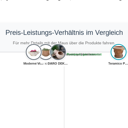
Preis-Leistungs-Verhältnis im Vergleich
Für mehr Details mit der Maus über die Produkte fahren.
Teuer, schlecht bewertet
Preiswert, schlecht bewertet
Teuer, gut bewertet
Preiswert, gut bewertet
Moderne Vintage...
Teramico Blumen...
DARO DEKO Ton P...
Teramico Pflanz...