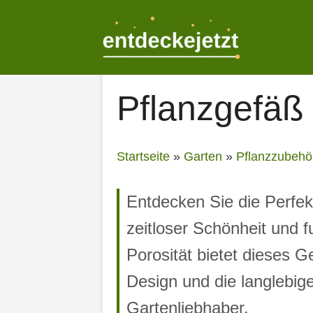
Zum
Inhalt
springen
Pflanzgefäß
Startseite
»
Garten
»
Pflanzzubehö
Entdecken Sie die Perfek
zeitloser Schönheit und f
Porosität bietet dieses 
Design und die langlebig
Gartenliebhaber.