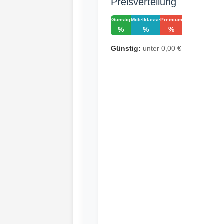
Preisverteilung
Günstig
Mittelklasse
Premium
%
%
%
Günstig:
unter 0,00 €