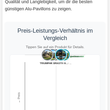
Qualität und Langlebigkeit, um dir die besten
günstigen Alu-Pavillons zu zeigen.
Preis-Leistungs-Verhältnis im
Vergleich
Tippen Sie auf ein Produkt für Details.
Teuer, schlecht bewertet
Preiswert, schlecht bewertet
Teuer, gut bewertet
Preiswert, gut bewertet
TRIUMPHKEY Pavi...
BRAST® Alu Pavi...
BRAST Alu Pavil...
BRAST® Alu Pavi...
BRAST® Alu Pavi...
← Preis