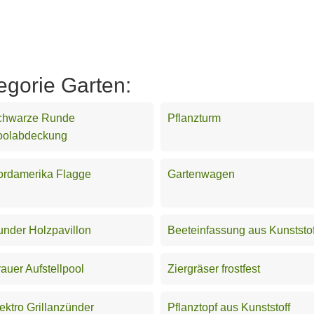
egorie Garten:
chwarze Runde
Pflanzturm
oolabdeckung
ordamerika Flagge
Gartenwagen
nder Holzpavillon
Beeteinfassung aus Kunststof
auer Aufstellpool
Ziergräser frostfest
ektro Grillanzünder
Pflanztopf aus Kunststoff