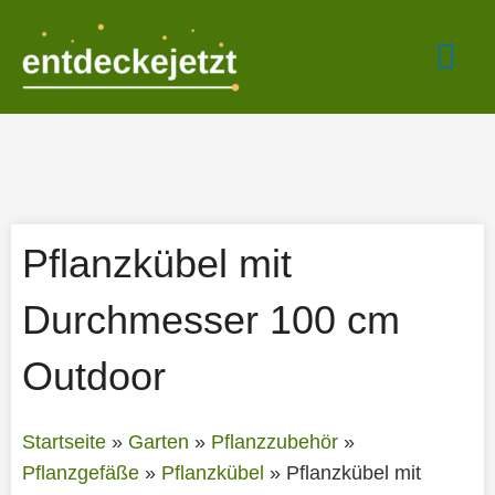
Zum
Hau
Inhalt
springen
Pflanzkübel mit
Durchmesser 100 cm
Outdoor
Startseite
»
Garten
»
Pflanzzubehör
»
Pflanzgefäße
»
Pflanzkübel
»
Pflanzkübel mit