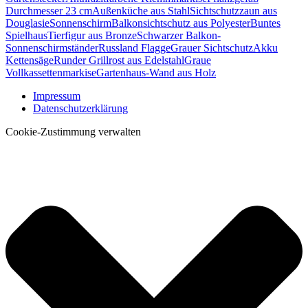
Durchmesser 23 cm
Außenküche aus Stahl
Sichtschutzzaun aus
Douglasie
Sonnenschirm
Balkonsichtschutz aus Polyester
Buntes
Spielhaus
Tierfigur aus Bronze
Schwarzer Balkon-
Sonnenschirmständer
Russland Flagge
Grauer Sichtschutz
Akku
Kettensäge
Runder Grillrost aus Edelstahl
Graue
Vollkassettenmarkise
Gartenhaus-Wand aus Holz
Impressum
Datenschutzerklärung
Cookie-Zustimmung verwalten