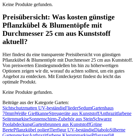
Keine Produkte gefunden.
Preisübersicht: Was kosten günstige
Pflanzkübel & Blumentöpfe mit
Durchmesser 25 cm aus Kunststoff
aktuell?
Hier findest du eine transparente Preisübersicht von günstigen
Pflanzkübel & Blumentöpfe mit Durchmesser 25 cm aus Kunststoff.
Von preiswerten Einstiegsmodellen bis hin zu höherwertigen
Optionen zeigen wir dir, worauf du achten solltest, um ein gutes
Angebot zu entdecken. Mit Entdeckejetzt findest du leicht das
optimale Produkt.
Keine Produkte gefunden.
Beiträge aus der Kategorie Garten:
Sichtschutzmatten UV-beständig
Flieder
Sedum
Gartenhaus
70mm
Weiße Gießkanne
Streugeräte aus Kunststoff
Anthrazitfarbene
Seitenmarkise
Sonnenschirm-Zubehör aus Stein
Schwarze
Poolabdeckung
Gartenbrunnen aus Kunststoff
Grüne
Beete
Pflanzkübel poliert
Tierfigur UV-beständig
Diabolo
Silberne
Gartenstecker
Anthrazitfarbene Klemmmarkise
Pflanzgefäß