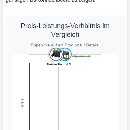
Preis-Leistungs-Verhältnis im
Vergleich
Tippen Sie auf ein Produkt für Details.
Teuer, schlecht bewertet
Preiswert, schlecht bewertet
Teuer, gut bewertet
Preiswert, gut bewertet
Dehner Hochbeet...
Metzler Hochbee...
KESSER® Hochbee...
tectake® Hochbe...
KESSER® Hochbee...
Ondis24 Garten ...
← Preis