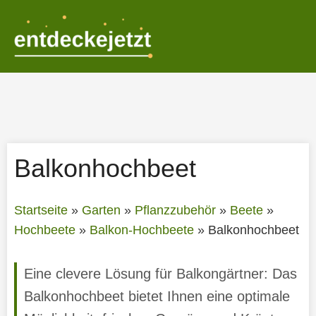
Zum
Inhalt
springen
Balkonhochbeet
Startseite
»
Garten
»
Pflanzzubehör
»
Beete
»
Hochbeete
»
Balkon-Hochbeete
»
Balkonhochbeet
Eine clevere Lösung für Balkongärtner: Das
Balkonhochbeet bietet Ihnen eine optimale