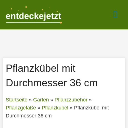
Zum
Hau
Inhalt
springen
Pflanzkübel mit
Durchmesser 36 cm
Startseite
»
Garten
»
Pflanzzubehör
»
Pflanzgefäße
»
Pflanzkübel
»
Pflanzkübel mit
Durchmesser 36 cm