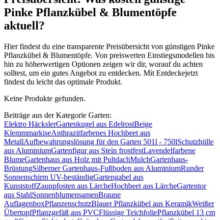
Pinke Pflanzkübel & Blumentöpfe
aktuell?
Hier findest du eine transparente Preisübersicht von günstigen Pinke
Pflanzkübel & Blumentöpfe. Von preiswerten Einstiegsmodellen bis
hin zu höherwertigen Optionen zeigen wir dir, worauf du achten
solltest, um ein gutes Angebot zu entdecken. Mit Entdeckejetzt
findest du leicht das optimale Produkt.
Keine Produkte gefunden.
Beiträge aus der Kategorie Garten:
Elektro Häcksler
Gartenkugel aus Edelrost
Beige
Klemmmarkise
Anthrazitfarbenes Hochbeet aus
Metall
Aufbewahrungslösung für den Garten 501l - 750l
Schutzhülle
aus Aluminium
Gartenfigur aus Stein frostfest
Lavendelfarbene
Blume
Gartenhaus aus Holz mit Pultdach
Mulch
Gartenhaus-
Brüstung
Silberner Gartenhaus-Fußboden aus Aluminium
Runder
Sonnenschirm UV-beständig
Gartengabel aus
Kunststoff
Zaunpfosten aus Lärche
Hochbeet aus Lärche
Gartentor
aus Stahl
Sonnenblumensamen
Braune
Auflagenbox
Pflanzenschutz
Blauer Pflanzkübel aus Keramik
Weißer
Übertopf
Pflanzgefäß aus PVC
Flüssige Teichfolie
Pflanzkübel 13 cm