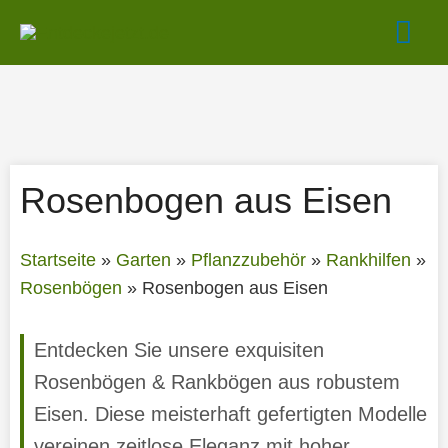
Zum
Hau
Inhalt
springen
Rosenbogen aus Eisen
Startseite
»
Garten
»
Pflanzzubehör
»
Rankhilfen
»
Rosenbögen
»
Rosenbogen aus Eisen
Entdecken Sie unsere exquisiten
Rosenbögen & Rankbögen aus robustem
Eisen. Diese meisterhaft gefertigten Modelle
vereinen zeitlose Eleganz mit hoher