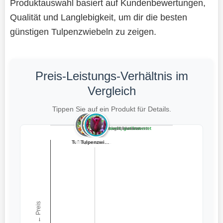
Produktauswahl basiert auf Kundenbewertungen,
Qualität und Langlebigkeit, um dir die besten
günstigen Tulpenzwiebeln zu zeigen.
Preis-Leistungs-Verhältnis im
Vergleich
Tippen Sie auf ein Produkt für Details.
Teuer, schlecht bewertet
Preiswert, schlecht bewertet
Teuer, gut bewertet
Preiswert, gut bewertet
Tulpenzwiebeln ...
Tulpenzwiebeln ...
Tulpenzwiebeln ...
Tulpenzwiebeln ...
Tulpenzwiebeln ...
Magic of Nature...
mgc24 Blumenzwi...
← Preis