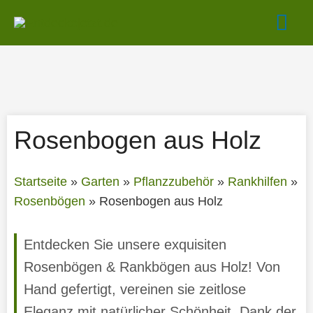
Zum
Hau
Inhalt
springen
Rosenbogen aus Holz
Startseite
»
Garten
»
Pflanzzubehör
»
Rankhilfen
»
Rosenbögen
»
Rosenbogen aus Holz
Entdecken Sie unsere exquisiten
Rosenbögen & Rankbögen aus Holz! Von
Hand gefertigt, vereinen sie zeitlose
Eleganz mit natürlicher Schönheit. Dank der