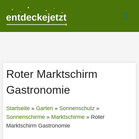
Zum
Hau
Inhalt
springen
Roter Marktschirm
Gastronomie
Startseite
»
Garten
»
Sonnenschutz
»
Sonnenschirme
»
Marktschirme
»
Roter
Marktschirm Gastronomie