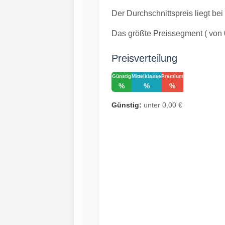
Der Durchschnittspreis liegt bei
Das größte Preissegment ( von 
Preisverteilung
Günstig
Mittelklasse
Premium
%
%
%
Günstig:
unter 0,00 €