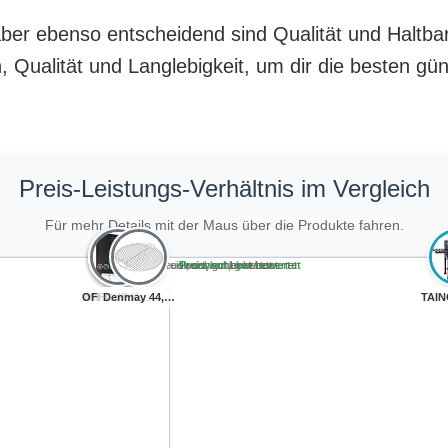
, aber ebenso entscheidend sind Qualität und Haltb
 Qualität und Langlebigkeit, um dir die besten g
Preis-Leistungs-Verhältnis im Vergleich
Für mehr Details mit der Maus über die Produkte fahren.
Teuer, schlecht bewertet
Preiswert, schlecht bewertet
Teuer, gut bewertet
Preiswert, gut bewertet
OFFCUP Kugelgri...
Kaltrauchgenera...
Kaltrauchgenera...
Whisky Smoker S...
ULTCOVER Kamado...
Denmay 44,5cm g...