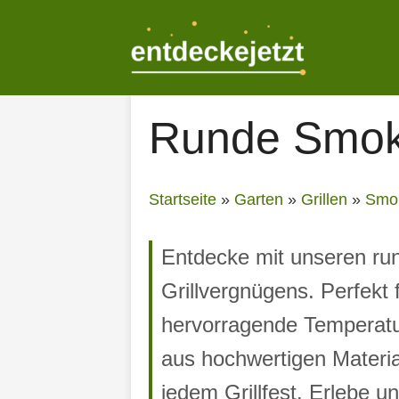
Zum
Inhalt
springen
Runde Smok
Startseite
»
Garten
»
Grillen
»
Smo
Entdecke mit unseren ru
Grillvergnügens. Perfekt 
hervorragende Temperatu
aus hochwertigen Materia
jedem Grillfest. Erlebe 