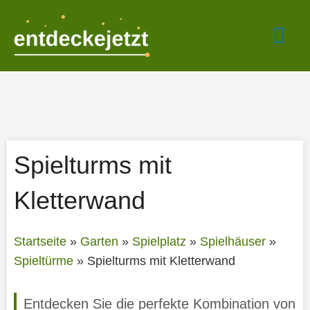
Zum
Hau
Inhalt
springen
Spielturms mit
Kletterwand
Startseite
»
Garten
»
Spielplatz
»
Spielhäuser
»
Spieltürme
»
Spielturms mit Kletterwand
Entdecken Sie die perfekte Kombination von