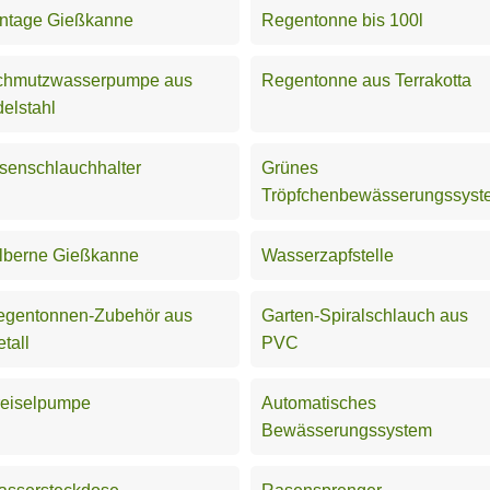
intage Gießkanne
Regentonne bis 100l
chmutzwasserpumpe aus
Regentonne aus Terrakotta
elstahl
senschlauchhalter
Grünes
Tröpfchenbewässerungssyst
lberne Gießkanne
Wasserzapfstelle
egentonnen-Zubehör aus
Garten-Spiralschlauch aus
tall
PVC
reiselpumpe
Automatisches
Bewässerungssystem