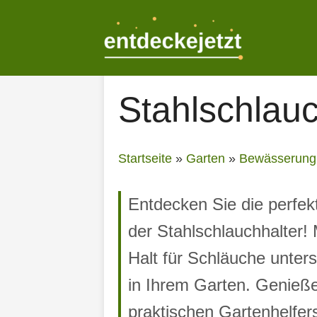
Zum
Inhalt
springen
Stahlschlauc
Startseite
»
Garten
»
Bewässerung
Entdecken Sie die perfek
der Stahlschlauchhalter! 
Halt für Schläuche unter
in Ihrem Garten. Genießen
praktischen Gartenhelfer