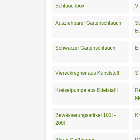
Schlauchbox
V
Ausziehbarer Gartenschlauch
S
Ed
Schwarzer Gartenschlauch
Ei
Viereckregner aus Kunststoff
Si
Kreiselpumpe aus Edelstahl
R
Me
Bewässerungsartikel 101l -
K
200l