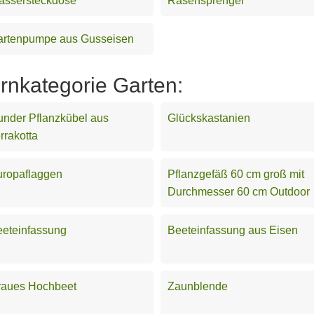
assersteckdose
Rasensprenger
artenpumpe aus Gusseisen
ernkategorie Garten:
nder Pflanzkübel aus
Glückskastanien
rrakotta
uropaflaggen
Pflanzgefäß 60 cm groß mit
Durchmesser 60 cm Outdoor
eteinfassung
Beeteinfassung aus Eisen
raues Hochbeet
Zaunblende