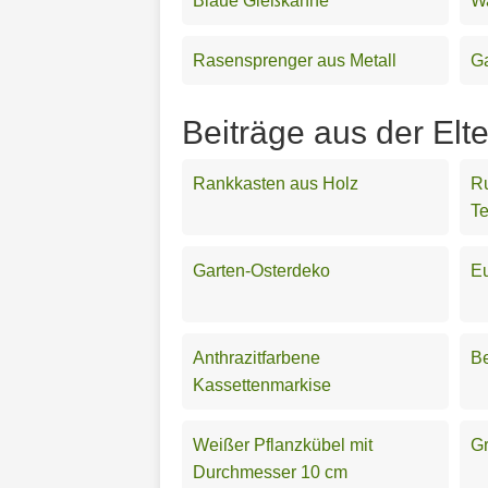
Blaue Gießkanne
W
Rasensprenger aus Metall
G
Beiträge aus der Elt
Rankkasten aus Holz
Ru
Te
Garten-Osterdeko
E
Anthrazitfarbene
Be
Kassettenmarkise
Weißer Pflanzkübel mit
G
Durchmesser 10 cm