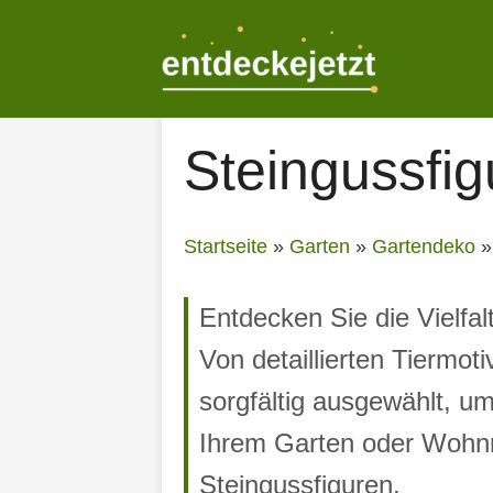
Zum
Inhalt
springen
Steingussfig
Startseite
»
Garten
»
Gartendeko
Entdecken Sie die Vielfal
Von detaillierten Tiermot
sorgfältig ausgewählt, um
Ihrem Garten oder Wohnr
Steingussfiguren.