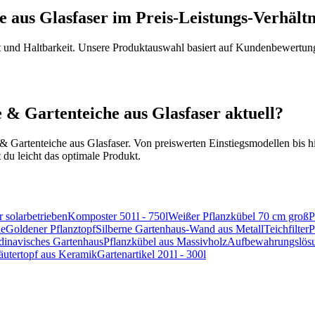
e aus Glasfaser im Preis-Leistungs-Verhältn
tät und Haltbarkeit. Unsere Produktauswahl basiert auf Kundenbewertun
e & Gartenteiche aus Glasfaser aktuell?
e & Gartenteiche aus Glasfaser. Von preiswerten Einstiegsmodellen bis 
 du leicht das optimale Produkt.
r solarbetrieben
Komposter 501l - 750l
Weißer Pflanzkübel 70 cm groß
P
e
Goldener Pflanztopf
Silberne Gartenhaus-Wand aus Metall
Teichfilter
P
dinavisches Gartenhaus
Pflanzkübel aus Massivholz
Aufbewahrungslösun
äutertopf aus Keramik
Gartenartikel 201l - 300l