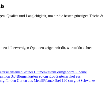
is
gen, Qualität und Langlebigkeit, um dir die besten günstigen Teiche &
hin zu höherwertigen Optionen zeigen wir dir, worauf du achten
etersiliensamen
Grüner Blumenkasten
Formgehölze
Silberne
avillon 3x4
Blumenkasten 90 cm groß
Gartenartikel aus
g für den Garten aus Metall
Pflanzkübel 120 cm groß
Schwarze