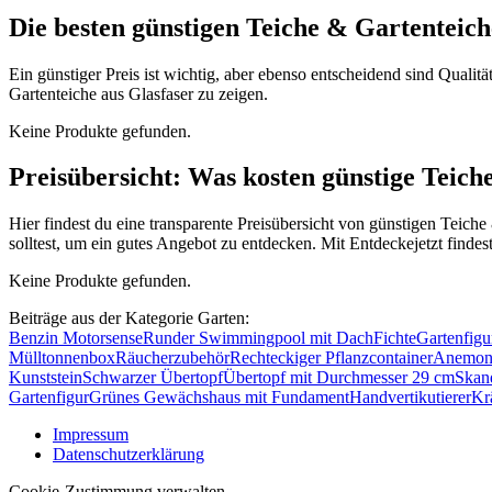
Die besten günstigen Teiche & Gartenteich
Ein günstiger Preis ist wichtig, aber ebenso entscheidend sind Quali
Gartenteiche aus Glasfaser zu zeigen.
Keine Produkte gefunden.
Preisübersicht: Was kosten günstige Teich
Hier findest du eine transparente Preisübersicht von günstigen Teich
solltest, um ein gutes Angebot zu entdecken. Mit Entdeckejetzt findest
Keine Produkte gefunden.
Beiträge aus der Kategorie Garten:
Benzin Motorsense
Runder Swimmingpool mit Dach
Fichte
Gartenfigu
Mülltonnenbox
Räucherzubehör
Rechteckiger Pflanzcontainer
Anemon
Kunststein
Schwarzer Übertopf
Übertopf mit Durchmesser 29 cm
Skan
Gartenfigur
Grünes Gewächshaus mit Fundament
Handvertikutierer
Kr
Impressum
Datenschutzerklärung
Cookie-Zustimmung verwalten