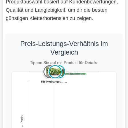
Produktauswahl basiert auf Kundenbewertungen,
Qualität und Langlebigkeit, um dir die besten
günstigen Kletterhortensien zu zeigen.
Preis-Leistungs-Verhältnis im
Vergleich
Tippen Sie auf ein Produkt für Details.
Teuer, schlecht bewertet
Preiswert, schlecht bewertet
Teuer, gut bewertet
Preiswert, gut bewertet
Kletternde Hort...
Kletter-Hortens...
Hydrangea petio...
Kletterhortensi...
Kletterhortensi...
← Preis