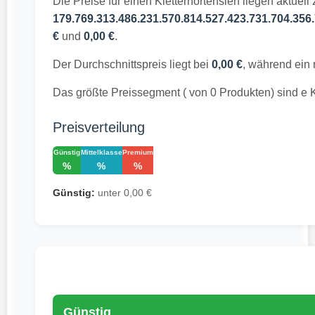
Die Preise für einen Kletterhortensien liegen aktuell
179.769.313.486.231.570.814.527.423.731.704.356.
€
und
0,00 €
.
Der Durchschnittspreis liegt bei
0,00 €
, während ein 
Das größte Preissegment ( von 0 Produkten) sind e K
Preisverteilung
Günstig
Mittelklasse
Premium
%
%
%
Günstig:
unter 0,00 €
Günstig