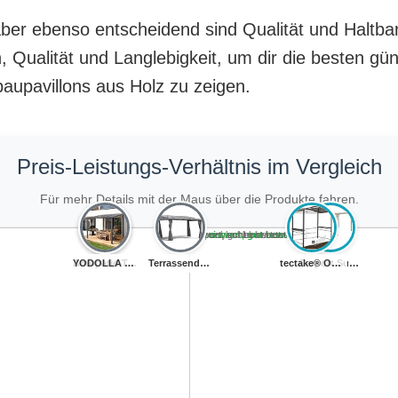
, aber ebenso entscheidend sind Qualität und Haltb
 Qualität und Langlebigkeit, um dir die besten gün
upavillons aus Holz zu zeigen.
Preis-Leistungs-Verhältnis im Vergleich
Für mehr Details mit der Maus über die Produkte fahren.
Teuer, schlecht bewertet
Preiswert, schlecht bewertet
Teuer, gut bewertet
Preiswert, gut bewertet
YODOLLA 2,4x2,4...
Backyard Discov...
Amopatio Terras...
Terrassendach T...
tectake® Outdoo...
Carport Sunny a...