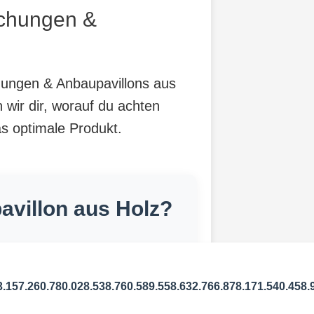
achungen &
chungen & Anbaupavillons aus
 wir dir, worauf du achten
as optimale Produkt.
villon aus Holz?
3.157.260.780.028.538.760.589.558.632.766.878.171.540.458.