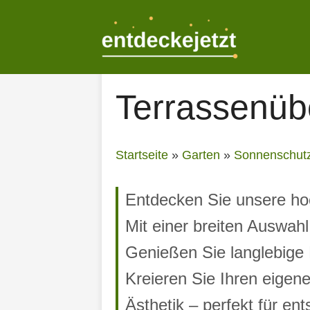
Zum
Inhalt
springen
Terrassenüb
Startseite
»
Garten
»
Sonnenschut
Entdecken Sie unsere ho
Mit einer breiten Auswahl
Genießen Sie langlebige M
Kreieren Sie Ihren eigen
Ästhetik – perfekt für e