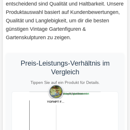
entscheidend sind Qualität und Haltbarkeit. Unsere
Produktauswahl basiert auf Kundenbewertungen,
Qualität und Langlebigkeit, um dir die besten
günstigen Vintage Gartenfiguren &
Gartenskulpturen zu zeigen.
Preis-Leistungs-Verhältnis im
Vergleich
Tippen Sie auf ein Produkt für Details.
Teuer, schlecht bewertet
Preiswert, schlecht bewertet
Teuer, gut bewertet
Preiswert, gut bewertet
JACKANNA 2 Stüc...
TERESA'S COLLEC...
YOFHPT 2 Stück ...
YOFHPT Frosch G...