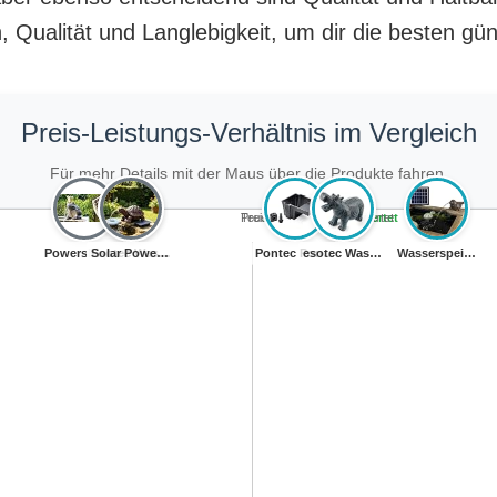
 Qualität und Langlebigkeit, um dir die besten gü
Preis-Leistungs-Verhältnis im Vergleich
Für mehr Details mit der Maus über die Produkte fahren.
Teuer, schlecht bewertet
Preiswert, schlecht bewertet
Teuer, gut bewertet
Preiswert, gut bewertet
Powershop11 Was...
Solar Powered G...
Esotec Wassersp...
Pontec PondoFal...
esotec Wassersp...
esotec Wassersp...
Wasserspeier Sp...