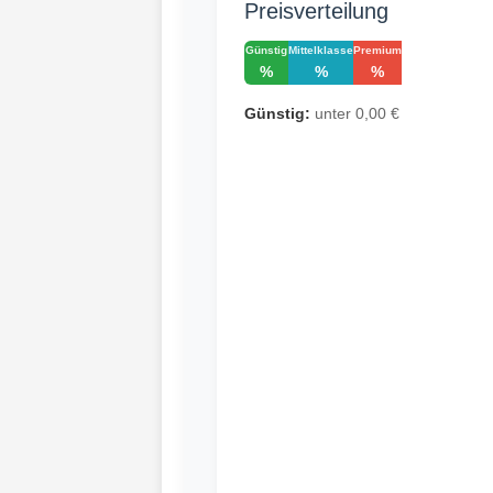
Preisverteilung
Günstig
Mittelklasse
Premium
%
%
%
Günstig:
unter 0,00 €