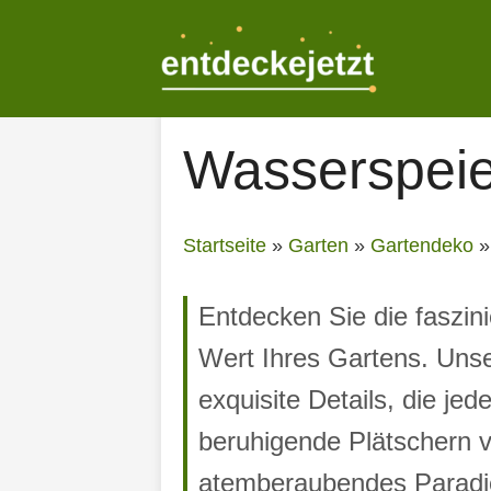
Zum
Inhalt
springen
Wasserspeie
Startseite
»
Garten
»
Gartendeko
Entdecken Sie die faszin
Wert Ihres Gartens. Unse
exquisite Details, die j
beruhigende Plätschern 
atemberaubendes Paradies