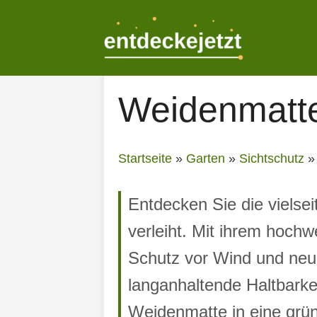
Zum
Inhalt
springen
Weidenmatt
Startseite
»
Garten
»
Sichtschutz
Entdecken Sie die vielsei
verleiht. Mit ihrem hochw
Schutz vor Wind und neug
langanhaltende Haltbarke
Weidenmatte in eine grü