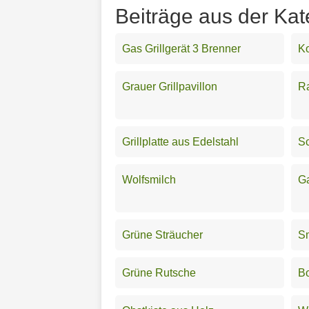
Beiträge aus der Kat
Gas Grillgerät 3 Brenner
Ko
Grauer Grillpavillon
Ra
Grillplatte aus Edelstahl
S
Wolfsmilch
Ga
Grüne Sträucher
S
Grüne Rutsche
B