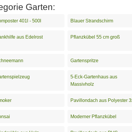
egorie Garten:
mposter 401l - 500l
Blauer Strandschirm
nkhilfe aus Edelrost
Pflanzkübel 55 cm groß
chneemann
Gartenspritze
rtenspielzeug
5-Eck-Gartenhaus aus
Massivholz
moker
Pavillondach aus Polyester 
onsai
Moderner Pflanzkübel