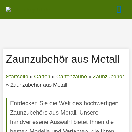
Zum
Hau
Inhalt
springen
Zaunzubehör aus Metall
Startseite
»
Garten
»
Gartenzäune
»
Zaunzubehör
»
Zaunzubehör aus Metall
Entdecken Sie die Welt des hochwertigen
Zaunzubehörs aus Metall. Unsere
handverlesene Auswahl bietet Ihnen die
besten Modelle und Varianten, die Ihren