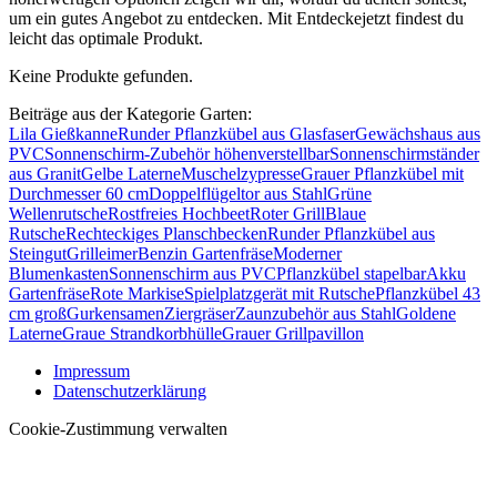
um ein gutes Angebot zu entdecken. Mit Entdeckejetzt findest du
leicht das optimale Produkt.
Keine Produkte gefunden.
Beiträge aus der Kategorie Garten:
Lila Gießkanne
Runder Pflanzkübel aus Glasfaser
Gewächshaus aus
PVC
Sonnenschirm-Zubehör höhenverstellbar
Sonnenschirmständer
aus Granit
Gelbe Laterne
Muschelzypresse
Grauer Pflanzkübel mit
Durchmesser 60 cm
Doppelflügeltor aus Stahl
Grüne
Wellenrutsche
Rostfreies Hochbeet
Roter Grill
Blaue
Rutsche
Rechteckiges Planschbecken
Runder Pflanzkübel aus
Steingut
Grilleimer
Benzin Gartenfräse
Moderner
Blumenkasten
Sonnenschirm aus PVC
Pflanzkübel stapelbar
Akku
Gartenfräse
Rote Markise
Spielplatzgerät mit Rutsche
Pflanzkübel 43
cm groß
Gurkensamen
Ziergräser
Zaunzubehör aus Stahl
Goldene
Laterne
Graue Strandkorbhülle
Grauer Grillpavillon
Impressum
Datenschutzerklärung
Cookie-Zustimmung verwalten