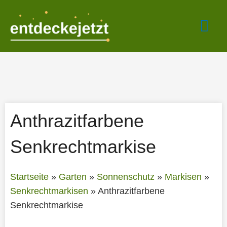
Zum
Hau
Inhalt
springen
Anthrazitfarbene
Senkrechtmarkise
Startseite
»
Garten
»
Sonnenschutz
»
Markisen
»
Senkrechtmarkisen
»
Anthrazitfarbene
Senkrechtmarkise