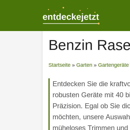
Zum
Inhalt
springen
Benzin Rase
Startseite
»
Garten
»
Gartengeräte
Entdecken Sie die kraftv
robusten Geräte mit 40 b
Präzision. Egal ob Sie d
möchten, unsere Auswahl 
müheloses Trimmen und e