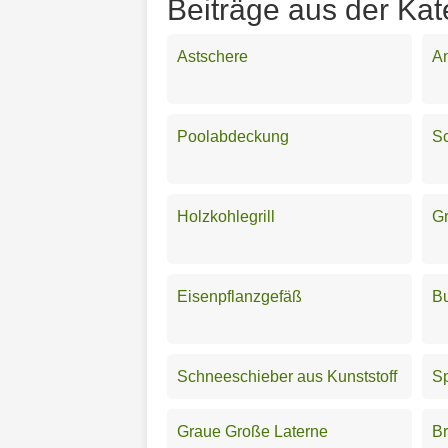
Beiträge aus der Kat
Astschere
An
Poolabdeckung
S
Holzkohlegrill
Gr
Eisenpflanzgefäß
B
Schneeschieber aus Kunststoff
Sp
Graue Große Laterne
Br