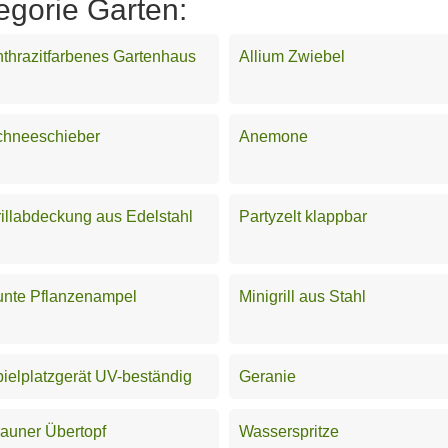
egorie Garten:
thrazitfarbenes Gartenhaus
Allium Zwiebel
chneeschieber
Anemone
illabdeckung aus Edelstahl
Partyzelt klappbar
unte Pflanzenampel
Minigrill aus Stahl
ielplatzgerät UV-beständig
Geranie
auner Übertopf
Wasserspritze