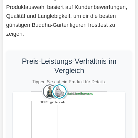
Produktauswahl basiert auf Kundenbewertungen,
Qualität und Langlebigkeit, um dir die besten
günstigen Buddha-Gartenfiguren frostfest zu
zeigen.
Preis-Leistungs-Verhältnis im
Vergleich
Tippen Sie auf ein Produkt für Details.
Teuer, schlecht bewertet
Preiswert, schlecht bewertet
Teuer, gut bewertet
Preiswert, gut bewertet
TERESA'S COLLEC...
INtrenDU Buddha...
gartendekoparad...
gartendekoparad...
ECD Germany Bud...