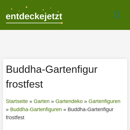
Zum
Hau
Inhalt
springen
Buddha-Gartenfigur
frostfest
Startseite
»
Garten
»
Gartendeko
»
Gartenfiguren
»
Buddha-Gartenfiguren
»
Buddha-Gartenfigur
frostfest