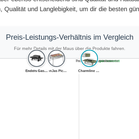
Qualität und Langlebigkeit, um dir die besten gün
Preis-Leistungs-Verhältnis im Vergleich
Für mehr Details mit der Maus über die Produkte fahren.
Teuer, schlecht bewertet
Preiswert, schlecht bewertet
Teuer, gut bewertet
Preiswert, gut bewertet
Gas Bullet ® Ga...
Enders Gasgrill...
SunJas Picknick...
Charmline Tragb...