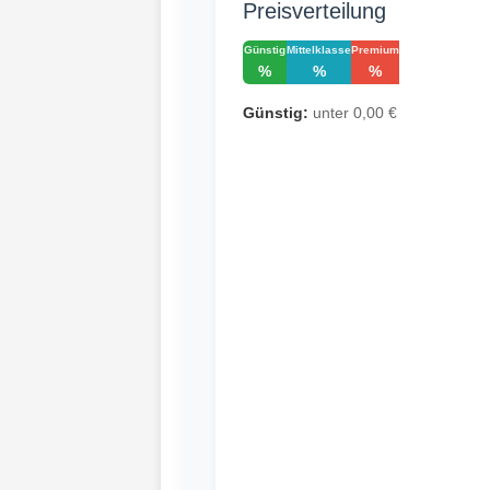
Preisverteilung
Günstig
Mittelklasse
Premium
%
%
%
Günstig:
unter 0,00 €