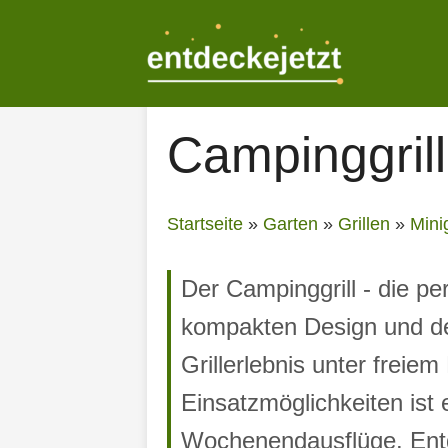
Zum
Inhalt
springen
Campinggrill
Startseite
»
Garten
»
Grillen
»
Minig
Der Campinggrill - die pe
kompakten Design und der
Grillerlebnis unter freie
Einsatzmöglichkeiten ist 
Wochenendausflüge. Entd