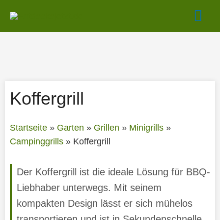
Zum
Hau
Inhalt
springen
Koffergrill
Startseite
»
Garten
»
Grillen
»
Minigrills
»
Campinggrills
»
Koffergrill
Der Koffergrill ist die ideale Lösung für BBQ-
Liebhaber unterwegs. Mit seinem
kompakten Design lässt er sich mühelos
transportieren und ist in Sekundenschnelle