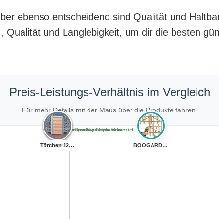
, aber ebenso entscheidend sind Qualität und Haltb
 Qualität und Langlebigkeit, um dir die besten gün
Preis-Leistungs-Verhältnis im Vergleich
Für mehr Details mit der Maus über die Produkte fahren.
Teuer, schlecht bewertet
Preiswert, schlecht bewertet
Teuer, gut bewertet
Preiswert, gut bewertet
Doppelflügeltor...
BOOGARDI Garten...
Einfahrtstor Ss...
Einfahrtstor Qa...
Einfahrtstor 30...
Törchen 125 x 1...
CHILLROI® Doppe...
BOOGARDI Garten...