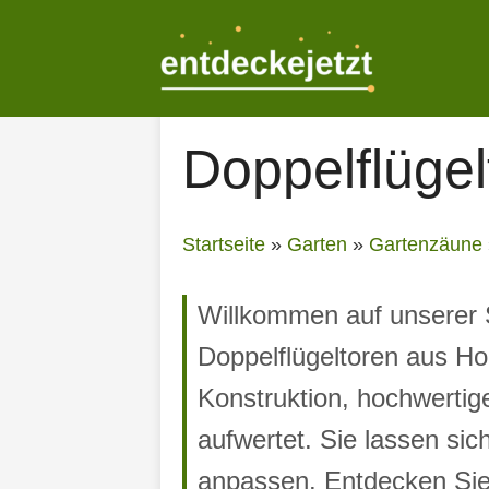
Zum
Inhalt
springen
Doppelflügel
Startseite
»
Garten
»
Gartenzäune
Willkommen auf unserer S
Doppelflügeltoren aus Ho
Konstruktion, hochwertig
aufwertet. Sie lassen sic
anpassen. Entdecken Sie j