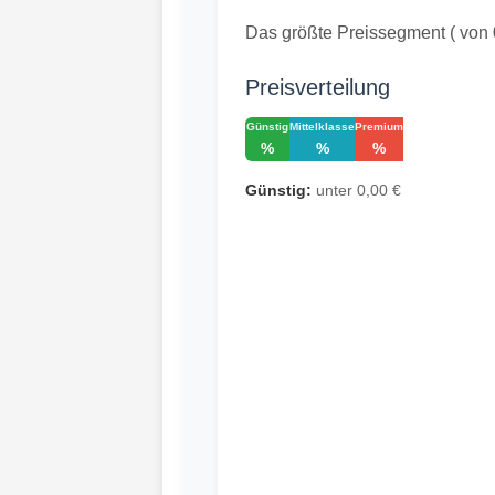
Das größte Preissegment ( von 
Preisverteilung
Günstig
Mittelklasse
Premium
%
%
%
Günstig:
unter 0,00 €