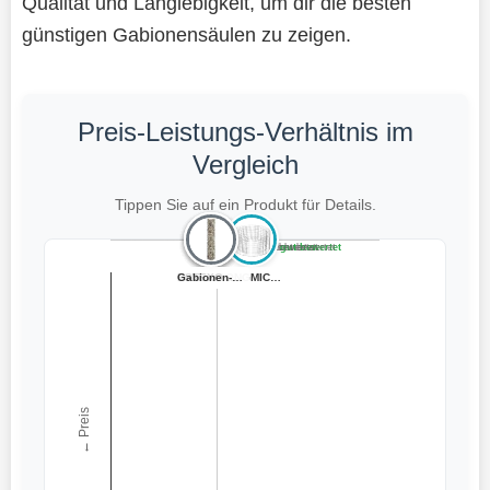
Qualität und Langlebigkeit, um dir die besten
günstigen Gabionensäulen zu zeigen.
Preis-Leistungs-Verhältnis im
Vergleich
Tippen Sie auf ein Produkt für Details.
Teuer, schlecht bewertet
Preiswert, schlecht bewertet
Teuer, gut bewertet
Preiswert, gut bewertet
ESTEXO Gabionen...
ESTEXO Gabionen...
ESTEXO Gabione ...
Gabionenkörbe, ...
vidaXL 2X Gabio...
Gabionen-Säule ...
SONGMICS Gabion...
← Preis