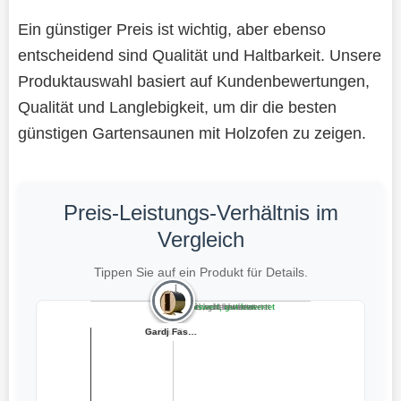
Ein günstiger Preis ist wichtig, aber ebenso
entscheidend sind Qualität und Haltbarkeit. Unsere
Produktauswahl basiert auf Kundenbewertungen,
Qualität und Langlebigkeit, um dir die besten
günstigen Gartensaunen mit Holzofen zu zeigen.
Preis-Leistungs-Verhältnis im
Vergleich
Tippen Sie auf ein Produkt für Details.
Teuer, schlecht bewertet
Preiswert, schlecht bewertet
Teuer, gut bewertet
Preiswert, gut bewertet
AZS-ENGINEERING...
AZS-ENGINEERING...
Gardj Fasssauna...
Karibu Gartensa...
Chillroi® Karib...