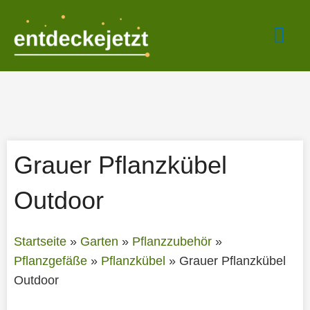
Zum
Hau
Inhalt
springen
Grauer Pflanzkübel
Outdoor
Startseite
»
Garten
»
Pflanzzubehör
»
Pflanzgefäße
»
Pflanzkübel
»
Grauer Pflanzkübel
Outdoor