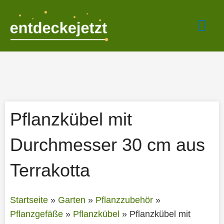
Zum
Hau
Inhalt
springen
Pflanzkübel mit
Durchmesser 30 cm aus
Terrakotta
Startseite
»
Garten
»
Pflanzzubehör
»
Pflanzgefäße
»
Pflanzkübel
»
Pflanzkübel mit