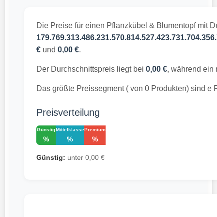
Die Preise für einen Pflanzkübel & Blumentopf mit D
179.769.313.486.231.570.814.527.423.731.704.356.
€
und
0,00 €
.
Der Durchschnittspreis liegt bei
0,00 €
, während ein 
Das größte Preissegment ( von 0 Produkten) sind e 
Preisverteilung
Günstig
Mittelklasse
Premium
%
%
%
Günstig:
unter 0,00 €