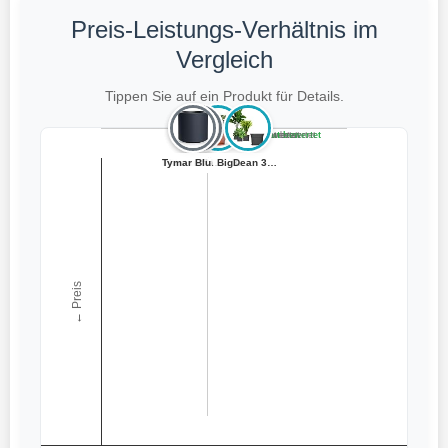
Preis-Leistungs-Verhältnis im
Vergleich
Tippen Sie auf ein Produkt für Details.
Teuer, schlecht bewertet
Preiswert, schlecht bewertet
Teuer, gut bewertet
Preiswert, gut bewertet
Tymar Blumentop...
Plastard Überto...
Tymar Pflanzküb...
Plastard Blumen...
Plastard Blumen...
BigDean 3X Blum...
← Preis