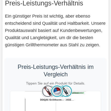
Preis-Leistungs-Verhältnis
Ein günstiger Preis ist wichtig, aber ebenso
entscheidend sind Qualität und Haltbarkeit. Unsere
Produktauswahl basiert auf Kundenbewertungen,
Qualität und Langlebigkeit, um dir die besten
günstigen Grillthermometer aus Stahl zu zeigen.
Preis-Leistungs-Verhältnis im
Vergleich
Tippen Sie auf ein Produkt für Details.
Teuer, schlecht bewertet
Preiswert, schlecht bewertet
Teuer, gut bewertet
Preiswert, gut bewertet
DOQAUS Fleischt...
Ersatzfühler fü...
DOQAUS Fleischt...
Grillthermomete...
Edelstahl-Röstt...
DRELD Edelstahl...
CIRYCASE Fleisc...