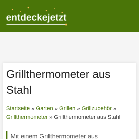
Zum
Inhalt
springen
Grillthermometer aus
Stahl
Startseite
»
Garten
»
Grillen
»
Grillzubehör
»
Grillthermometer
»
Grillthermometer aus Stahl
Mit einem Grillthermometer aus