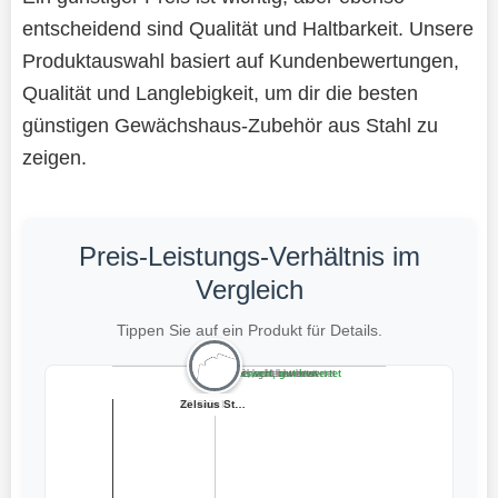
entscheidend sind Qualität und Haltbarkeit. Unsere
Produktauswahl basiert auf Kundenbewertungen,
Qualität und Langlebigkeit, um dir die besten
günstigen Gewächshaus-Zubehör aus Stahl zu
zeigen.
Preis-Leistungs-Verhältnis im
Vergleich
Tippen Sie auf ein Produkt für Details.
Teuer, schlecht bewertet
Preiswert, schlecht bewertet
Teuer, gut bewertet
Preiswert, gut bewertet
50 Stück Gewäch...
MIHURO 60 Gewäc...
Zelsius Stahl G...