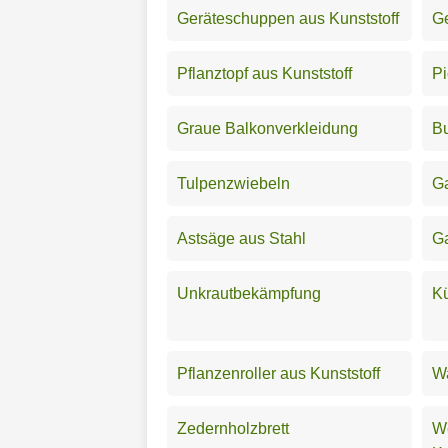
Geräteschuppen aus Kunststoff
Ge
Pflanztopf aus Kunststoff
Pi
Graue Balkonverkleidung
B
Tulpenzwiebeln
Ga
Astsäge aus Stahl
Ga
Unkrautbekämpfung
K
Pflanzenroller aus Kunststoff
W
Zedernholzbrett
We