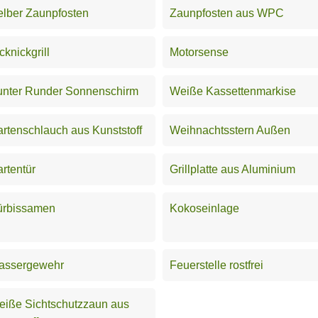
lber Zaunpfosten
Zaunpfosten aus WPC
cknickgrill
Motorsense
unter Runder Sonnenschirm
Weiße Kassettenmarkise
rtenschlauch aus Kunststoff
Weihnachtsstern Außen
rtentür
Grillplatte aus Aluminium
ürbissamen
Kokoseinlage
assergewehr
Feuerstelle rostfrei
iße Sichtschutzzaun aus