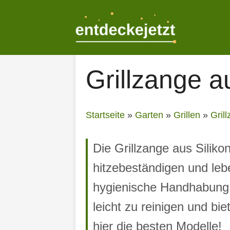
Zum
Inhalt
springen
Grillzange a
Startseite
»
Garten
»
Grillen
»
Gril
Die Grillzange aus Silikon
hitzebeständigen und lebe
hygienische Handhabung 
leicht zu reinigen und bi
hier die besten Modelle!