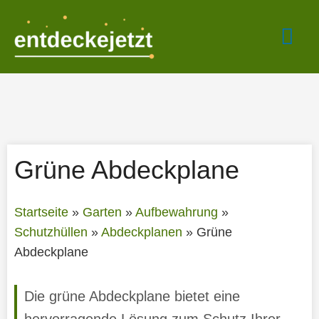
Zum
Hau
Inhalt
springen
Grüne Abdeckplane
Startseite
»
Garten
»
Aufbewahrung
»
Schutzhüllen
»
Abdeckplanen
»
Grüne
Abdeckplane
Die grüne Abdeckplane bietet eine
hervorragende Lösung zum Schutz Ihrer